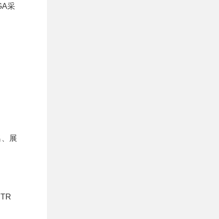
GA采
名、展
TR