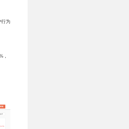
户行为
%，