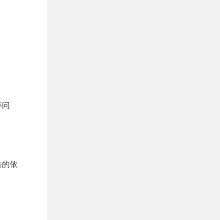
等问
告的依